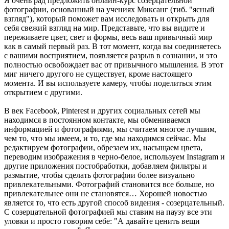
Я очень рад предложить онлайн-курс созерцательной
фотографии, основанный на учениях Миксанг (тиб. "ясный
взгляд"), который поможет вам исследовать и открыть для
себя свежий взгляд на мир. Представьте, что вы видите и
переживаете цвет, свет и формы, весь ваш привычный мир
как в самый первый раз. В тот момент, когда вы соединяетесь
с вашими восприятием, появляется разрыв в сознании, и это
полностью освобождает вас от привычного мышления. В этот
миг ничего другого не существует, кроме настоящего
момента. И вы используете камеру, чтобы поделиться этим
открытием с другими.
В век Facebook, Pinterest и других социальных сетей мы
находимся в постоянном контакте, мы обмениваемся
информацией и фотографиями, мы считаем многое лучшим,
чем то, что мы имеем, и то, где мы находимся сейчас. Мы
редактируем фотографии, обрезаем их, насыщаем цвета,
переводим изображения в черно-белое, используем Instagram и
другие приложения постобработки, добавляем фильтры и
размытие, чтобы сделать фотографии более визуально
привлекательными. Фотографий становится все больше, но
привлекательнее они не становятся… Хорошей новостью
является то, что есть другой способ видения - созерцательный.
С созерцательной фотографией мы ставим на паузу все эти
уловки и просто говорим себе: "А давайте ценить вещи