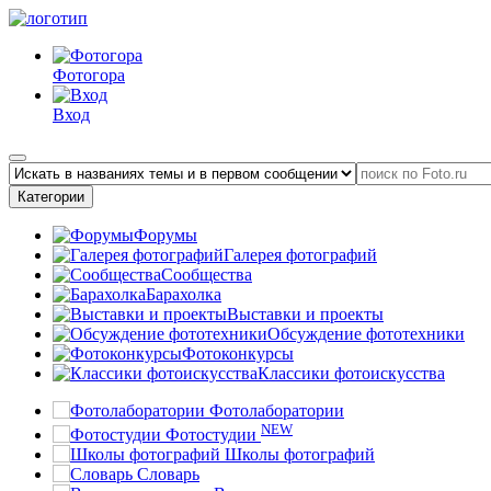
Фотогора
Вход
Категории
Форумы
Галерея фотографий
Сообщества
Барахолка
Выставки и проекты
Обсуждение фототехники
Фотоконкурсы
Классики фотоискусства
Фотолаборатории
NEW
Фотостудии
Школы фотографий
Словарь