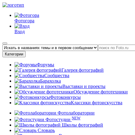
Фотогора
Вход
Категории
Форумы
Галерея фотографий
Сообщества
Барахолка
Выставки и проекты
Обсуждение фототехники
Фотоконкурсы
Классики фотоискусства
Фотолаборатории
NEW
Фотостудии
Школы фотографий
Словарь