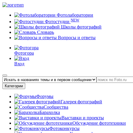
Фотолаборатории
NEW
Фотостудии
Школы фотографий
Словарь
Вопросы и ответы
Фотогора
Вход
Категории
Форумы
Галерея фотографий
Сообщества
Барахолка
Выставки и проекты
Обсуждение фототехники
Фотоконкурсы