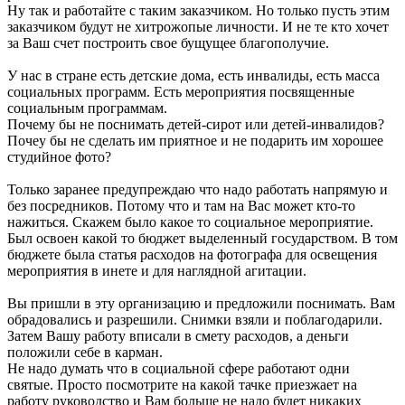
Ну так и работайте с таким заказчиком. Но только пусть этим
заказчиком будут не хитрожопые личности. И не те кто хочет
за Ваш счет построить свое бущущее благополучие.
У нас в стране есть детские дома, есть инвалиды, есть масса
социальных программ. Есть мероприятия посвященные
социальным программам.
Почему бы не поснимать детей-сирот или детей-инвалидов?
Почеу бы не сделать им приятное и не подарить им хорошее
студийное фото?
Только заранее предупреждаю что надо работать напрямую и
без посредников. Потому что и там на Вас может кто-то
нажиться. Скажем было какое то социальное мероприятие.
Был освоен какой то бюджет выделенный государством. В том
бюджете была статья расходов на фотографа для освещения
мероприятия в инете и для наглядной агитации.
Вы пришли в эту организацию и предложили поснимать. Вам
обрадовались и разрешили. Снимки взяли и поблагодарили.
Затем Вашу работу вписали в смету расходов, а деньги
положили себе в карман.
Не надо думать что в социальной сфере работают одни
святые. Просто посмотрите на какой тачке приезжает на
работу руководство и Вам больше не надо будет никаких