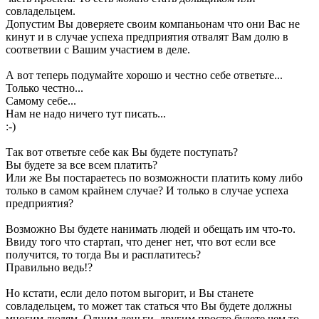
совладельцем.
Допустим Вы доверяете своим компаньонам что они Вас не
кинут и в случае успеха предприятия отвалят Вам долю в
соответвии с Вашим участием в деле.
А вот теперь подумайте хорошо и честно себе ответьте...
Только честно...
Самому себе...
Нам не надо ничего тут писать...
:-)
Так вот ответьте себе как Вы будете поступать?
Вы будете за все всем платить?
Или же Вы постараетесь по возможности платить кому либо
только в самом крайнем случае? И только в случае успеха
предприятия?
Возможно Вы будете нанимать людей и обещать им что-то.
Ввиду того что стартап, что денег нет, что вот если все
получится, то тогда Вы и расплатитесь?
Правильно ведь!?
Но кстати, если дело потом выгорит, и Вы станете
совладельцем, то может так статься что Вы будете должны
многим людям. Одним деньги, другим просто будете чем то