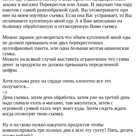
захожу в магазин Перекресток или Ашан. И закупаю там пару
пакетов с самой разнообразной едой. Вы отсматриваете при
мне на моем ноутбуке съемку. Если она Вас устраивает, то Вы
оплачиваете купленную мной еду. А я Вам записываю на
болванку обработанную и отсмотренную Вами съемку.
Можно заранее договориться что объем купленной мной еды
не должен превышать или двух перекресточных
целлофановых пакета, или одна большая желтая ашановская
сумка.
Можете на всякий случай выставить ограничение что сумма
денег за продукты не должна превышать определенной
цифры.
Хотя положа руку на сердце очень хлопотно все это
получается...
:-)
День съемка, затем день обработка, затем уже на третий день
надо сначала ехать в магазин, там закупаться, затем с
огромной сумкой ехать черт знает куда. Затем сидеть ждать
когда отсмотрят твою съемку.
Ну и на скоко нужно накупить продуктов чтобы
компенсировать три полных дня и всю эту суету? Пять, десять
тысяч рублей?