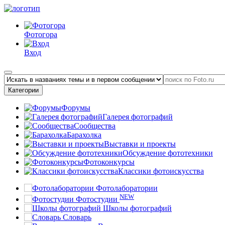
Фотогора
Вход
Категории
Форумы
Галерея фотографий
Сообщества
Барахолка
Выставки и проекты
Обсуждение фототехники
Фотоконкурсы
Классики фотоискусства
Фотолаборатории
NEW
Фотостудии
Школы фотографий
Словарь