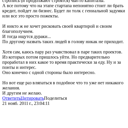
стролись (и продолжают строятся) чьи-то капиталы.
А все потому что на этапе стартапа непонятно стоит ли брать
кредит, пойдет ли бизнес. Будет ли толк с гениальной задумки
или все это просто пожекты.
И никто ж не хочет рисковать своей квартирой и своим
благополучием.
И тогда ищутся дураки...
По другому назвать таких людей в голову никак не приходит.
Хотя сам, каюсь пару раз учавствовал в паре таких проектов.
Из которых потом пришлось уйти. Но предварительно
проработал в них какое то время практически за еду. Ну и за
понты и интерес.
Оно конечно с одной стороны было интересно.
Но вот еще раз вляпаться в подобное что то уже нет никакого
желания.
И другим не желаю.
Ответить
Цитировать
Поделиться
21 нояб. 2011 г., 23:04:11