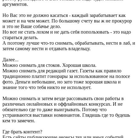
аргументов.
Но Вас это не должно касаться - каждый зарабатывает как
может и на чем может. По большому счету вы ж не прокурор
и это не Ваше собачье дело.
Но вот не стать лохом и не дать себя попользовать - это надо
стараться делать.
А поэтому лучше что-то снимать, обрабатывать, нести в лаб, и
затем самому нести и отдавать владельцу.
Далее...
Можно снимать для стоков. Хорошая школа.
Можно снимать для редакций газет. Газеты как правило
традиционно платит гонорары за использованное на полосе
фото. Деньги небольшие, но зато тоже хорошая школа и
знание того что тебя никто не использует.
Можно снимать и затем везде рассовывать свои работы в
различных онлайновых и оффлайновых конкурсах. И не
обязательно где то даже выигрывать. Потому что
устраиваются выставки номинантов. Глядишь где то будешь
кем то замечен.
Где брать контент?
Есть сайты публикующие анонсы тех или иных событий.