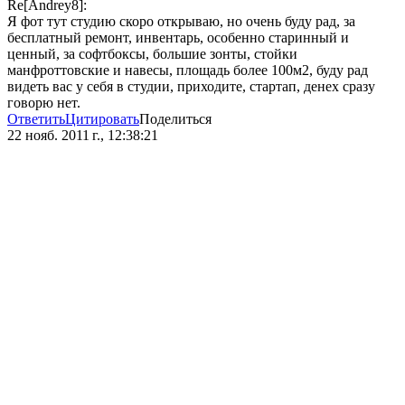
Re[Andrey8]:
Я фот тут студию скоро открываю, но очень буду рад, за
бесплатный ремонт, инвентарь, особенно старинный и
ценный, за софтбоксы, большие зонты, стойки
манфроттовские и навесы, площадь более 100м2, буду рад
видеть вас у себя в студии, приходите, стартап, денех сразу
говорю нет.
Ответить
Цитировать
Поделиться
22 нояб. 2011 г., 12:38:21