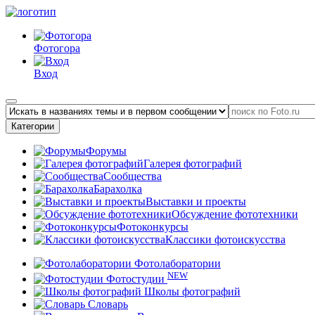
Фотогора
Вход
Категории
Форумы
Галерея фотографий
Сообщества
Барахолка
Выставки и проекты
Обсуждение фототехники
Фотоконкурсы
Классики фотоискусства
Фотолаборатории
NEW
Фотостудии
Школы фотографий
Словарь