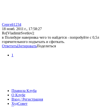
Сергей1234
18 нояб. 2011 г., 17:58:27
Re[VladimirSvetlov]:
в Полибуре наверняка чего то найдется - попробуйте с 0,5л
горячительного подъехать и сфоткать.
Ответить
Цитировать
Поделиться
1
Правила Клуба
О Клубе
Вход / Регистрация
ХудСовет