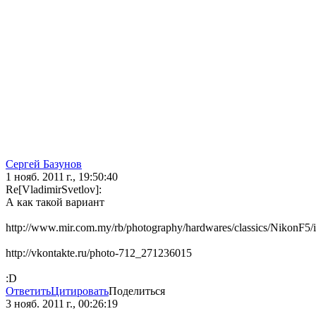
Сергей Базунов
1 нояб. 2011 г., 19:50:40
Re[VladimirSvetlov]:
А как такой вариант
http://www.mir.com.my/rb/photography/hardwares/classics/NikonF
http://vkontakte.ru/photo-712_271236015
:D
Ответить
Цитировать
Поделиться
3 нояб. 2011 г., 00:26:19