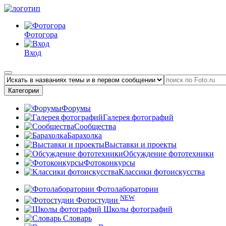
Фотогора
Вход
Категории
Форумы
Галерея фотографий
Сообщества
Барахолка
Выставки и проекты
Обсуждение фототехники
Фотоконкурсы
Классики фотоискусства
Фотолаборатории
NEW
Фотостудии
Школы фотографий
Словарь