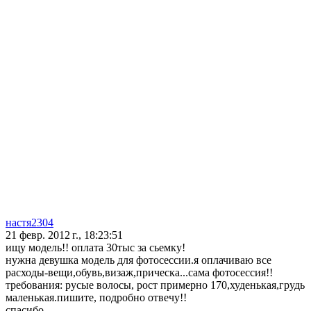
настя2304
21 февр. 2012 г., 18:23:51
ищу модель!! оплата 30тыс за сьемку!
нужна девушка модель для фотосессии.я оплачиваю все
расходы-вещи,обувь,визаж,прическа...сама фотосессия!!
требования: русые волосы, рост примерно 170,худенькая,грудь
маленькая.пишите, подробно отвечу!!
спасибо