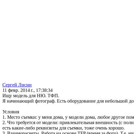
Сергей Лисин
11 февр. 2014 г., 17:38:34
Ищу модель для НЮ. ТФП.
Я начинающий фотограф. Есть оборудование для небольшой дом
Условия
1. Место съемки: у меня дома, у модели дома, любое другое п
2. Что требуется от модели: привлекательная внешность (с полн
есть какие-либо реквизиты для съемки, тоже очень хорошо.
3. Взаиморасчеты. Работа на основе TFP (время за фото). Т.е. н