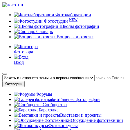
Фотолаборатории
NEW
Фотостудии
Школы фотографий
Словарь
Вопросы и ответы
Фотогора
Вход
Категории
Форумы
Галерея фотографий
Сообщества
Барахолка
Выставки и проекты
Обсуждение фототехники
Фотоконкурсы