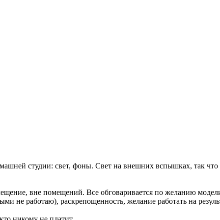
ашней студии: свет, фоны. Свет на внешних вспышках, так что 
омещение, вне помещений. Все обговаривается по желанию модел
ыми не работаю), раскрепощенность, желание работать на результ
икто никому не платит.