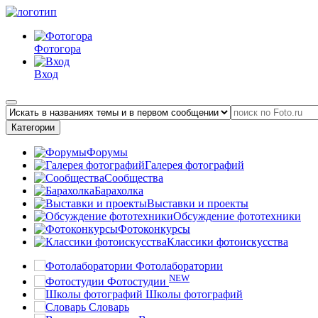
Фотогора
Вход
Категории
Форумы
Галерея фотографий
Сообщества
Барахолка
Выставки и проекты
Обсуждение фототехники
Фотоконкурсы
Классики фотоискусства
Фотолаборатории
NEW
Фотостудии
Школы фотографий
Словарь