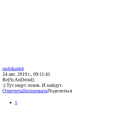
rasfokus64
24 авг. 2019 г., 09:11:41
Re[ScAnDroid]:
:) Тут ищут лохов. И найдут.
Ответить
Цитировать
Поделиться
1