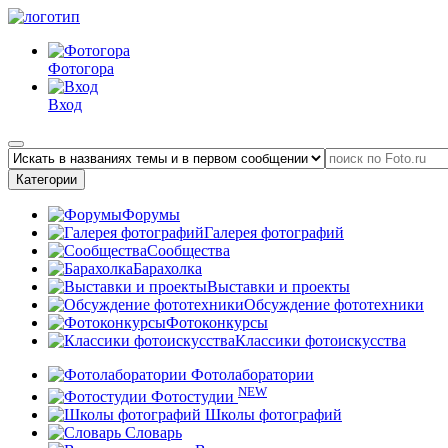
Фотогора
Вход
Категории
Форумы
Галерея фотографий
Сообщества
Барахолка
Выставки и проекты
Обсуждение фототехники
Фотоконкурсы
Классики фотоискусства
Фотолаборатории
NEW
Фотостудии
Школы фотографий
Словарь