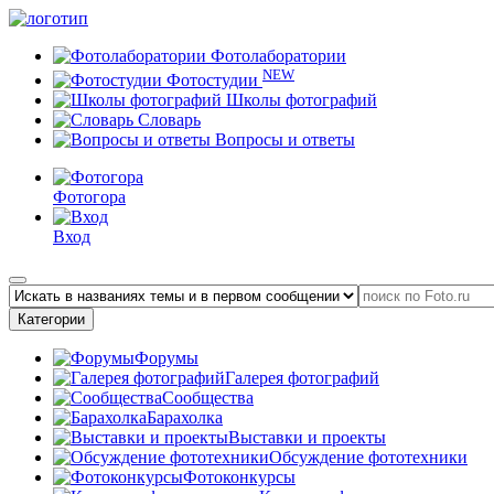
Фотолаборатории
NEW
Фотостудии
Школы фотографий
Словарь
Вопросы и ответы
Фотогора
Вход
Категории
Форумы
Галерея фотографий
Сообщества
Барахолка
Выставки и проекты
Обсуждение фототехники
Фотоконкурсы