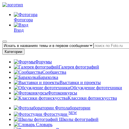
Фотогора
Вход
Категории
Форумы
Галерея фотографий
Сообщества
Барахолка
Выставки и проекты
Обсуждение фототехники
Фотоконкурсы
Классики фотоискусства
Фотолаборатории
NEW
Фотостудии
Школы фотографий
Словарь