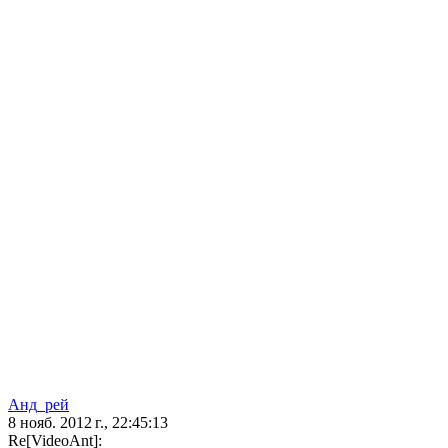
Анд_рей
8 нояб. 2012 г., 22:45:13
Re[VideoAnt]: