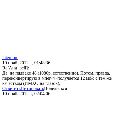
faterdom
10 нояб. 2012 г., 01:48:36
Re[Анд_рей]:
Да, на пядваке 48 (1080р, естественно). Потом, правда,
переконвертирую в мпег-4 -получается 12 мб/с с тем же
качеством (ИМХО на глазок).
Ответить
Цитировать
Поделиться
10 нояб. 2012 г., 02:04:06