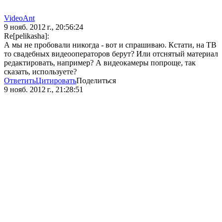
VideoAnt
9 нояб. 2012 г., 20:56:24
Re[pelikasha]:
А мы не пробовали никогда - вот и спрашиваю. Кстати, на ТВ
то свадебных видеооператоров берут? Или отснятый материал
редактировать, например? А видеокамеры попроще, так
сказать, используете?
Ответить
Цитировать
Поделиться
9 нояб. 2012 г., 21:28:51