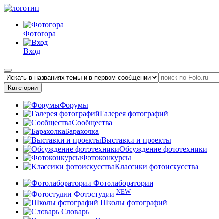
Фотогора
Вход
Категории
Форумы
Галерея фотографий
Сообщества
Барахолка
Выставки и проекты
Обсуждение фототехники
Фотоконкурсы
Классики фотоискусства
Фотолаборатории
NEW
Фотостудии
Школы фотографий
Словарь