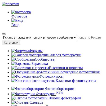
Фотогора
Вход
Категории
Форумы
Галерея фотографий
Сообщества
Барахолка
Выставки и проекты
Обсуждение фототехники
Фотоконкурсы
Классики фотоискусства
Фотолаборатории
NEW
Фотостудии
Школы фотографий
Словарь