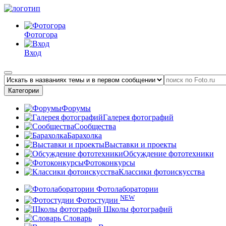
Фотогора
Вход
Категории
Форумы
Галерея фотографий
Сообщества
Барахолка
Выставки и проекты
Обсуждение фототехники
Фотоконкурсы
Классики фотоискусства
Фотолаборатории
NEW
Фотостудии
Школы фотографий
Словарь