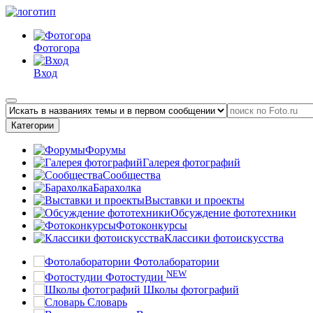
Фотогора
Вход
Категории
Форумы
Галерея фотографий
Сообщества
Барахолка
Выставки и проекты
Обсуждение фототехники
Фотоконкурсы
Классики фотоискусства
Фотолаборатории
NEW
Фотостудии
Школы фотографий
Словарь