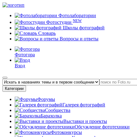
Фотолаборатории
NEW
Фотостудии
Школы фотографий
Словарь
Вопросы и ответы
Фотогора
Вход
Категории
Форумы
Галерея фотографий
Сообщества
Барахолка
Выставки и проекты
Обсуждение фототехники
Фотоконкурсы