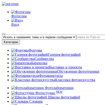
Фотогора
Вход
Категории
Форумы
Галерея фотографий
Сообщества
Барахолка
Выставки и проекты
Обсуждение фототехники
Фотоконкурсы
Классики фотоискусства
Фотолаборатории
NEW
Фотостудии
Школы фотографий
Словарь