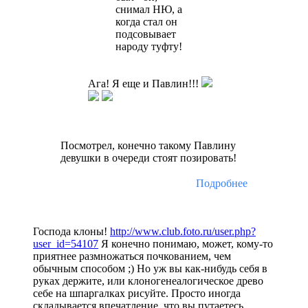
снимал НЮ, а
когда стал он
подсовывает
народу туфту!
Ага! Я еще и Павлин!!!
Посмотрел, конечно такому Павлину
девушки в очереди стоят позировать!
Подробнее
Господа клоны!
http://www.club.foto.ru/user.php?
user_id=54107
Я конечно понимаю, может, кому-то
приятнее размножаться почкованием, чем
обычным способом ;) Но уж вы как-нибудь себя в
руках держите, или клоногенеалогическое древо
себе на шпаргалках рисуйте. Просто иногда
складывается впечатление, что вы путаетесь