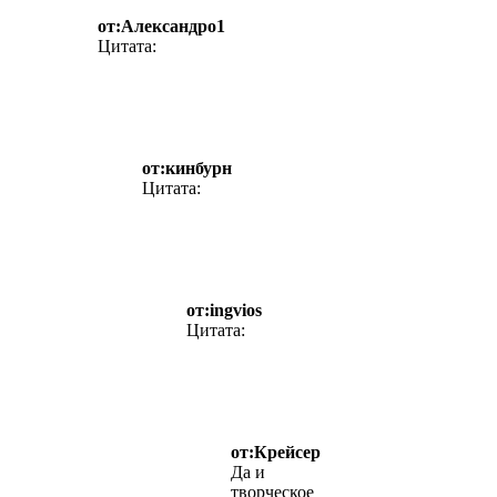
от:Александро1
Цитата:
от:кинбурн
Цитата:
от:ingvios
Цитата:
от:Крейсер
Да и
творческое