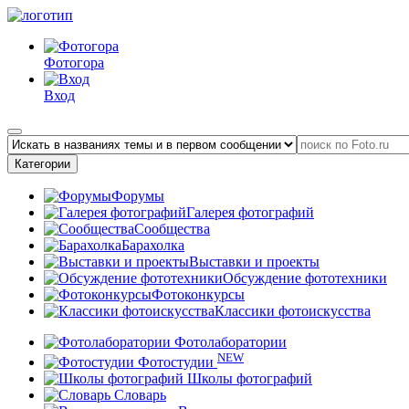
Фотогора
Вход
Категории
Форумы
Галерея фотографий
Сообщества
Барахолка
Выставки и проекты
Обсуждение фототехники
Фотоконкурсы
Классики фотоискусства
Фотолаборатории
NEW
Фотостудии
Школы фотографий
Словарь