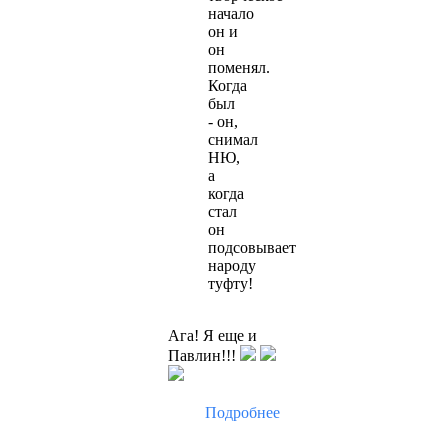
начало
он и
он
поменял.
Когда
был
- он,
снимал
НЮ,
а
когда
стал
он
подсовывает
народу
туфту!
Ага! Я еще и
Павлин!!!
Подробнее