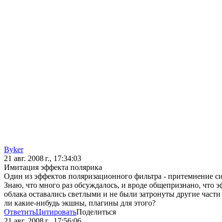
Byker
21 авг. 2008 г., 17:34:03
Имитация эффекта полярика
Один из эффектов поляризационного фильтра - притемнение син
Знаю, что много раз обсуждалось, и вроде общепризнано, что э
облака оставались светлыми и не были затронуты другие част
ли какие-нибудь экшны, плагины для этого?
Ответить
Цитировать
Поделиться
21 авг. 2008 г., 17:56:06