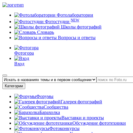
Фотолаборатории
NEW
Фотостудии
Школы фотографий
Словарь
Вопросы и ответы
Фотогора
Вход
Категории
Форумы
Галерея фотографий
Сообщества
Барахолка
Выставки и проекты
Обсуждение фототехники
Фотоконкурсы