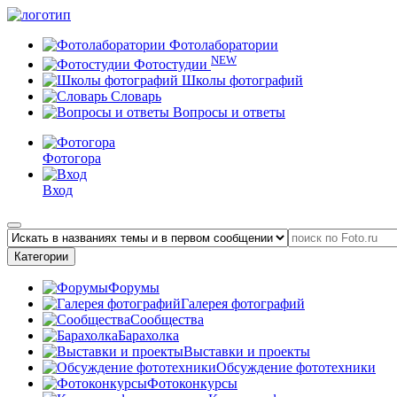
Фотолаборатории
NEW
Фотостудии
Школы фотографий
Словарь
Вопросы и ответы
Фотогора
Вход
Категории
Форумы
Галерея фотографий
Сообщества
Барахолка
Выставки и проекты
Обсуждение фототехники
Фотоконкурсы