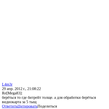
L4m3r
29 апр. 2012 г., 21:08:22
Re[Mega83]:
берёться то где битрейт толще. а для обработки берёться
видиокарта за 5 тыщ
Ответить
Цитировать
Поделиться