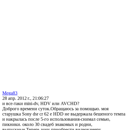
Mega83
28 апр. 2012 г., 21:06:27
и все-таки mini-dv, HDV или AVCHD?
Доброго времени суток.Обращаюсь за помощью. моя
старушка Sony dsr cr 62 e HDD не выдержала бешеного темпа
и накрылась после 5-го использования-снимал семью,
пикники. около 30 свадеб знакомых и родни,
выпускные.Теперь хочу приобрести видеокамеру