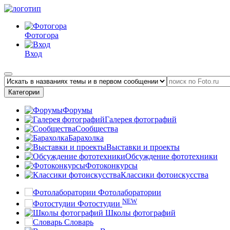
Фотогора
Вход
Категории
Форумы
Галерея фотографий
Сообщества
Барахолка
Выставки и проекты
Обсуждение фототехники
Фотоконкурсы
Классики фотоискусства
Фотолаборатории
NEW
Фотостудии
Школы фотографий
Словарь