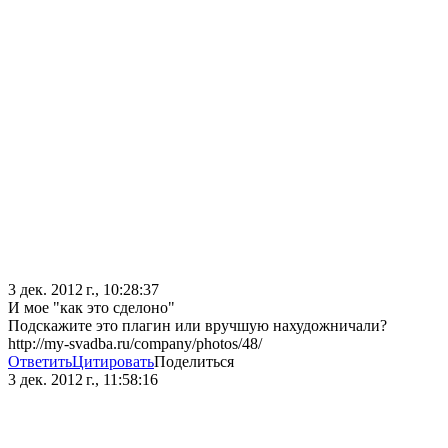
3 дек. 2012 г., 10:28:37
И мое "как это сделоно"
Подскажите это плагин или вручшую нахудожничали?
http://my-svadba.ru/company/photos/48/
Ответить
Цитировать
Поделиться
3 дек. 2012 г., 11:58:16