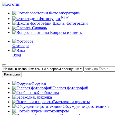
Фотолаборатории
NEW
Фотостудии
Школы фотографий
Словарь
Вопросы и ответы
Фотогора
Вход
Категории
Форумы
Галерея фотографий
Сообщества
Барахолка
Выставки и проекты
Обсуждение фототехники
Фотоконкурсы