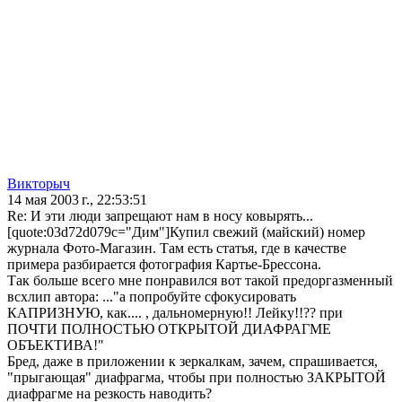
Викторыч
14 мая 2003 г., 22:53:51
Re: И эти люди запрещают нам в носу ковырять...
[quote:03d72d079c="Дим"]Купил свежий (майский) номер
журнала Фото-Магазин. Там есть статья, где в качестве
примера разбирается фотография Картье-Брессона.
Так больше всего мне понравился вот такой предоргазменный
всхлип автора: ..."а попробуйте сфокусировать
КАПРИЗНУЮ, как.... , дальномерную!! Лейку!!?? при
ПОЧТИ ПОЛНОСТЬЮ ОТКРЫТОЙ ДИАФРАГМЕ
ОБЪЕКТИВА!"
Бред, даже в приложении к зеркалкам, зачем, спрашивается,
"прыгающая" диафрагма, чтобы при полностью ЗАКРЫТОЙ
диафрагме на резкость наводить?