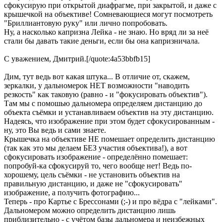
сфокусирую при открытой диафрагме, при закрытой, и даже с
крышечкой на объективе! Сомневающиеся могут посмотреть
"Бриллиантовую руку" или лично попробовать.
Ну, а насколько капризна Лейка - не знаю. Но вряд ли за неё
стали бы давать такие деньги, если бы она капризничала.
С уважением, Дмитрий.[/quote:4a53bbfb15]
Дим, тут ведь вот какая штука... В отличие от, скажем,
зеркалки, у дальномерок НЕТ возможности "наводить
резкость" как таковую (равно - и "фокусировать объектив").
Там мы с помошью дальномера определяем дистанцию до
объекта съёмки и устанавливаем объектив на эту дистанцию.
Надеясь, что изображение при этом будет сфокусированным -
ну, это Вы ведь и сами знаете.
Крышечка на объективе НЕ помешает определить дистанцию
(так как это мы делаем БЕЗ участия объектива!), а вот
сфокусировать изображение - определённо помешает:
попробуй-ка сфокусируй то, чего вообще нет! Ведь по-
хорошему, цель съёмки - не установить объектив на
правильную дистанцию, и даже не "сфокусировать"
изображение, а получить фотографию...
Теперь - про Картье с Брессонами (;-) и про вёдра с "лейками".
Дальномером можно определить дистанцию лишь
приблизительно - с учётом базы дальномера и неизбежных