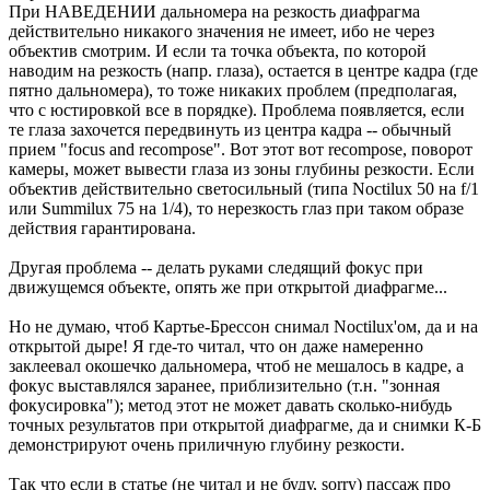
При НАВЕДЕНИИ дальномера на резкость диафрагма
действительно никакого значения не имеет, ибо не через
объектив смотрим. И если та точка объекта, по которой
наводим на резкость (напр. глаза), остается в центре кадра (где
пятно дальномера), то тоже никаких проблем (предполагая,
что с юстировкой все в порядке). Проблема появляется, если
те глаза захочется передвинуть из центра кадра -- обычный
прием "focus and recompose". Вот этот вот recompose, поворот
камеры, может вывести глаза из зоны глубины резкости. Если
объектив действительно светосильный (типа Noctilux 50 на f/1
или Summilux 75 на 1/4), то нерезкость глаз при таком образе
действия гарантирована.
Другая проблема -- делать руками следящий фокус при
движущемся объекте, опять же при открытой диафрагме...
Но не думаю, чтоб Картье-Брессон снимал Noctilux'ом, да и на
открытой дыре! Я где-то читал, что он даже намеренно
заклеевал окошечко дальномера, чтоб не мешалось в кадре, а
фокус выставлялся заранее, приблизительно (т.н. "зонная
фокусировка"); метод этот не может давать сколько-нибудь
точных результатов при открытой диафрагме, да и снимки К-Б
демонстрируют очень приличную глубину резкости.
Так что если в статье (не читал и не буду, sorry) пассаж про