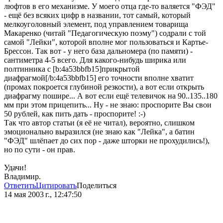
люфтов в его механизме. У моего отца где-то валяется "ФЭД"
- ещё без всяких цифр в названии, тот самый, который
мелкоуголовный элемент, под управлением товарища
Макаренко (читай "Педагогическую поэму") содрали с той
самой "Лейки", которой вполне мог пользоваться и Картье-
Брессон. Так вот - у него база дальномера (по памяти) -
сантиметра 4-5 всего. Для какого-нибудь ширика или
полтинника с [b:4a53bbfb15]прикрытой
диафрагмой[/b:4a53bbfb15] его точности вполне хватит
(промах покроется глубиной резкости), а вот если открыть
диафрагму пошире... А вот если ещё телевичок на 90..135..180
мм при этом прицепить... Ну - не знаю: проспорите Вы свои
50 рублей, как пить дать - проспорите! :-)
Так что автор статьи (я её не читал), вероятно, слишком
эмоционально выразился (не знаю как "Лейка", а батин
"ФЭД" шлёпает до сих пор - даже шторки не прохудились!),
но по сути - он прав.
Удачи!
Владимир.
Ответить
Цитировать
Поделиться
14 мая 2003 г., 12:47:50