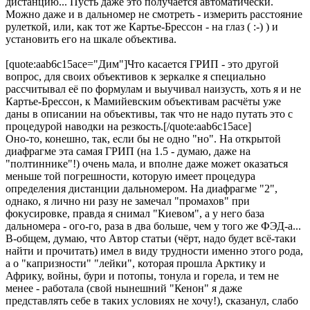
дистанцию... Пусть даже это получается автоматически.
Можно даже и в дальномер не смотреть - измерить расстояние
рулеткой, или, как тот же Картье-Брессон - на глаз ( :-) ) и
установить его на шкале объектива.
[quote:aab6c15ace="Дим"]Что касается ГРИП - это другой
вопрос, для своих объективов к зеркалке я специально
рассчитывал её по формулам и выучивал наизусть, хоть я и не
Картье-Брессон, к Мамийевским объективам расчёты уже
даны в описании на объективы, так что не надо путать это с
процедурой наводки на резкость.[/quote:aab6c15ace]
Оно-то, конешно, так, если бы не одно "но". На открытой
диафрагме эта самая ГРИП (на 1.5 - думаю, даже на
"полтиннике"!) очень мала, и вполне даже может оказаться
меньше той погрешности, которую имеет процедура
определения дистанции дальномером. На диафрагме "2",
однако, я лично ни разу не замечал "промахов" при
фокусировке, правда я снимал "Киевом", а у него база
дальномера - ого-го, раза в два больше, чем у того же ФЭД-а...
В-общем, думаю, что Автор статьи (чёрт, надо будет всё-таки
найти и прочитать) имел в виду трудности именно этого рода,
а о "капризности" "лейки", которая прошла Арктику и
Африку, войны, бури и потопы, тонула и горела, и тем не
менее - работала (свой нынешний "Кенон" я даже
представлять себе в таких условиях не хочу!), сказанул, слабо