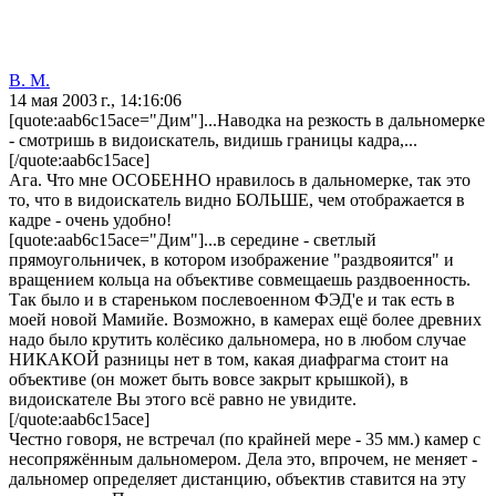
В. М.
14 мая 2003 г., 14:16:06
[quote:aab6c15ace="Дим"]...Наводка на резкость в дальномерке
- смотришь в видоискатель, видишь границы кадра,...
[/quote:aab6c15ace]
Ага. Что мне ОСОБЕННО нравилось в дальномерке, так это
то, что в видоискатель видно БОЛЬШЕ, чем отображается в
кадре - очень удобно!
[quote:aab6c15ace="Дим"]...в середине - светлый
прямоугольничек, в котором изображение "раздвояится" и
вращением кольца на объективе совмещаешь раздвоенность.
Так было и в стареньком послевоенном ФЭД'е и так есть в
моей новой Мамийе. Возможно, в камерах ещё более древних
надо было крутить колёсико дальномера, но в любом случае
НИКАКОЙ разницы нет в том, какая диафрагма стоит на
объективе (он может быть вовсе закрыт крышкой), в
видоискателе Вы этого всё равно не увидите.
[/quote:aab6c15ace]
Честно говоря, не встречал (по крайней мере - 35 мм.) камер с
несопряжённым дальномером. Дела это, впрочем, не меняет -
дальномер определяет дистанцию, объектив ставится на эту