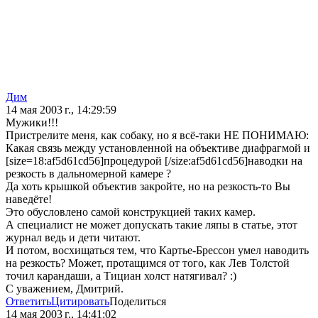
Дим
14 мая 2003 г., 14:29:59
Мужики!!!
Пристрелите меня, как собаку, но я всё-таки НЕ ПОНИМАЮ:
Какая связь между установленной на объективе диафрагмой и
[size=18:af5d61cd56]процедурой [/size:af5d61cd56]наводки на
резкость в дальномерной камере ?
Да хоть крышкой объектив закройте, но на резкость-то Вы
наведёте!
Это обусловлено самой конструкцией таких камер.
А специалист не может допускать такие ляпы в статье, этот
журнал ведь и дети читают.
И потом, восхищаться тем, что Картье-Брессон умел наводить
на резкость? Может, протащимся от того, как Лев Толстой
точил карандаши, а Тициан холст натягивал? :)
С уважением, Дмитрий.
Ответить
Цитировать
Поделиться
14 мая 2003 г., 14:41:02