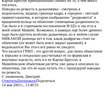
Картье-Брессон принципиально снимал на 50, о чём много
писалось.
Наводка на резкость в дальномерке - смотришь в
видоискатель, видишь границы кадра, в середине - светлый
прямоугольничек, в котором изображение "раздвояится" и
вращением кольца на объективе совмещаешь раздвоенность.
Так было и в стареньком послевоенном ФЭД'е и так есть в
моей новой Мамийе. Возможно, в камерах ещё более древних
надо было крутить колёсико дальномера, но в любом случае
НИКАКОЙ разницы нет в том, какая диафрагма стоит на
объективе (он может быть вовсе закрыт крышкой), в
видоискателе Вы этого всё равно не увидите.
Что касается ГРИП - это другой вопрос, для своих объективов
к зеркалке я специально рассчитывал её по формулам и
выучивал наизусть, хоть я и не Картье-Брессон, к
Мамийевским объективам расчёты уже даны в описании на
объективы, так что не надо путать это с процедурой наводки
на резкость.
С уважением, Дмитрий.
Ответить
Цитировать
Поделиться
14 мая 2003 г., 13:40:55