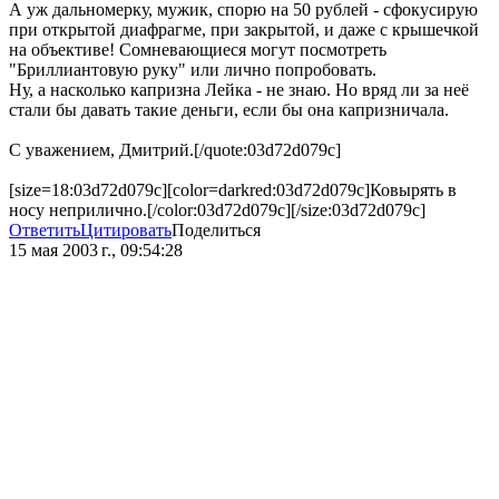
А уж дальномерку, мужик, спорю на 50 рублей - сфокусирую
при открытой диафрагме, при закрытой, и даже с крышечкой
на объективе! Сомневающиеся могут посмотреть
"Бриллиантовую руку" или лично попробовать.
Ну, а насколько капризна Лейка - не знаю. Но вряд ли за неё
стали бы давать такие деньги, если бы она капризничала.
С уважением, Дмитрий.[/quote:03d72d079c]
[size=18:03d72d079c][color=darkred:03d72d079c]Ковырять в
носу неприлично.[/color:03d72d079c][/size:03d72d079c]
Ответить
Цитировать
Поделиться
15 мая 2003 г., 09:54:28