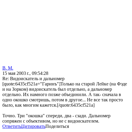
В. М.
15 мая 2003 г., 09:54:28
Re: Видоискатель и дальномер
[quote:6435cf521a="Гаринъ"]Только на старой Лейке (на Фэде
и на Зорком) видоискатель был отдельно, а дальномер
отдельно. Их намного позже объединили. А так- сначала в
одно окошко смотришь, потом в другое... Не все так просто
было, как многим кажется.[/quote:6435cf521a]
Точно. Три "окошка" спереди, два - сзади. Дальномер
сопряжен с объективом, но не с видоискателем.
Ответить
Цитировать
Поделиться