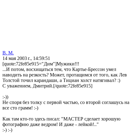
В. М.
14 мая 2003 г., 14:59:51
[quote:72fe85e915="Дим"]Мужики!!!
...И потом, восхищаться тем, что Картье-Брессон умел
наводить на резкость? Может, протащимся от того, как Лев
Толстой точил карандаши, а Тициан холст натягивал? :)
С уважением, Дмитрий.[/quote:72fe85e915]
:-))
Не споря без толку с первой частью, со второй соглашусь на
все сто грамм! :-)
Как там кто-то здесь писал: "МАСТЕР сделает хорошую
фотографию даже ведром! И даже - лейкой!.."
:-) :-)