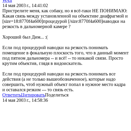
WAn
14 мая 2003 г., 14:41:02
Пристрелите меня, как собаку, но я всё-таки НЕ ПОНИМАЮ:
Какая связь между установленной на объективе диафрагмой и
[size=18:8770f4a600]процедурой [/size:8770f4a600]наводки на
резкость в дальномерной камере ?
Хороший был Дим... :(
Если под процедурой наводки на резкость понимать
помещение в фокальную плоскость того, что в данный момент
под пятном дальномера -- и всё! -- то никакой связи. Просто
крутим объектив, глядя в видоискатель.
Если под процедурой наводки на резкость понимать все
действия (а не только вышеобозначенное), которые надо
совершить, чтоб нужный объект попал в нужное место кадра
и оставался резким --- то связь есть.
Ответить
Цитировать
Поделиться
14 мая 2003 г., 14:58:36