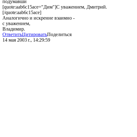
подумавши
[quote:aab6c15ace="Дим"]С уважением, Дмитрий.
[/quote:aab6c15ace]
Аналогично и искренне взаимно -
с уважением,
Владимир.
Ответить
Цитировать
Поделиться
14 мая 2003 г., 14:29:59