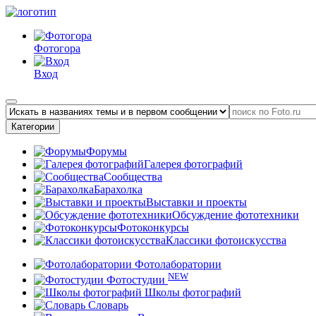
Фотогора
Вход
Категории
Форумы
Галерея фотографий
Сообщества
Барахолка
Выставки и проекты
Обсуждение фототехники
Фотоконкурсы
Классики фотоискусства
Фотолаборатории
NEW
Фотостудии
Школы фотографий
Словарь