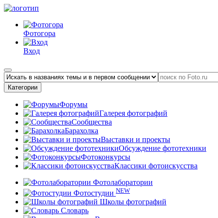
Фотогора
Вход
Категории
Форумы
Галерея фотографий
Сообщества
Барахолка
Выставки и проекты
Обсуждение фототехники
Фотоконкурсы
Классики фотоискусства
Фотолаборатории
NEW
Фотостудии
Школы фотографий
Словарь