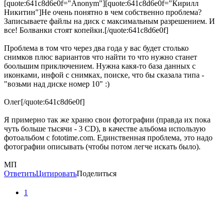
[quote:641c8d6e0f="Anonym"][quote:641c8d6e0f="Кирилл
Никитин"]Не очень понятно в чем собственно проблема?
Записываете файлы на диск с максимальным разрешением. И
все! Болванки стоят копейки.[/quote:641c8d6e0f]
Проблема в том что через два года у вас будет столько
снимков плюс вариантов что найти то что нужно станет
боольшим приключением. Нужна какя-то база данных с
иконками, инфой с снимках, поиске, что бы сказала типа -
"возьми над диске номер 10" :)
Олег[/quote:641c8d6e0f]
Я примерно так же храню свои фотографии (правда их пока
чуть больше тысячи - 3 CD), в качестве альбома использую
фотоальбом с fototime.com. Единственная проблема, это надо
фотографии описывать (чтобы потом легче искать было).
МП
Ответить
Цитировать
Поделиться
1