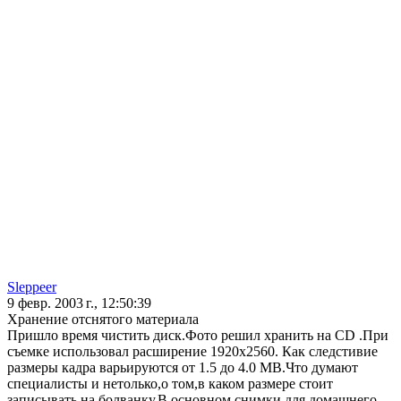
Sleppeer
9 февр. 2003 г., 12:50:39
Хранение отснятого материала
Пришло время чистить диск.Фото решил хранить на CD .При
съемке использовал расширение 1920х2560. Как следстивие
размеры кадра варьируются от 1.5 до 4.0 МВ.Что думают
специалисты и нетолько,о том,в каком размере стоит
записывать на болванку.В основном снимки для домашнего