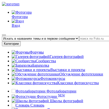
Фотогора
Вход
Категории
Форумы
Галерея фотографий
Сообщества
Барахолка
Выставки и проекты
Обсуждение фототехники
Фотоконкурсы
Классики фотоискусства
Фотолаборатории
NEW
Фотостудии
Школы фотографий
Словарь