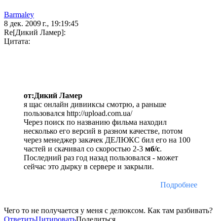
Barmaley
8 дек. 2009 г., 19:19:45
Re[Дикий Ламер]:
Цитата:
от:Дикий Ламер
я щас онлайн дивииксы смотрю, а раньше
пользовался http://upload.com.ua/
Через поиск по названию фильма находил
несколько его версий в разном качестве, потом
через менеджер закачек ДЕЛЮКС бил его на 100
частей и скачивал со скоростью 2-3
мб/с
.
Последний раз год назад пользовался - может
сейчас это дырку в сервере и закрыли.
Подробнее
Чего то не получается у меня с делюксом. Как там разбивать?
Ответить
Цитировать
Поделиться