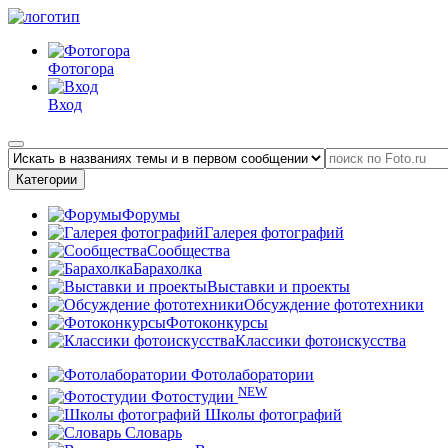
Фотогора
Вход
Категории
Форумы
Галерея фотографий
Сообщества
Барахолка
Выставки и проекты
Обсуждение фототехники
Фотоконкурсы
Классики фотоискусства
Фотолаборатории
NEW
Фотостудии
Школы фотографий
Словарь