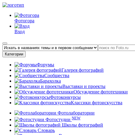
Фотогора
Вход
Категории
Форумы
Галерея фотографий
Сообщества
Барахолка
Выставки и проекты
Обсуждение фототехники
Фотоконкурсы
Классики фотоискусства
Фотолаборатории
NEW
Фотостудии
Школы фотографий
Словарь