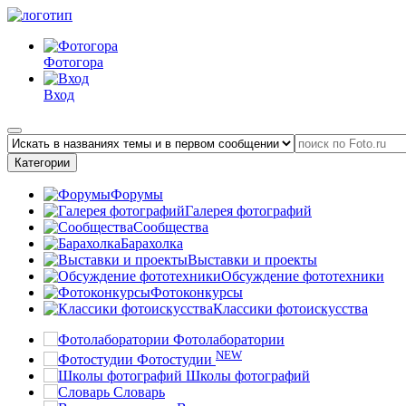
Фотогора
Вход
Категории
Форумы
Галерея фотографий
Сообщества
Барахолка
Выставки и проекты
Обсуждение фототехники
Фотоконкурсы
Классики фотоискусства
Фотолаборатории
NEW
Фотостудии
Школы фотографий
Словарь