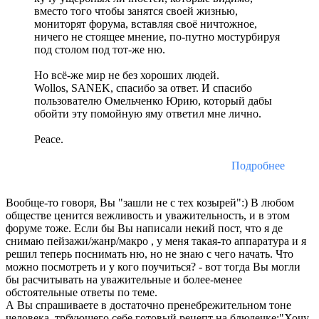
вместо того чтобы занятся своей жизнью,
мониторят форума, вставляя своё ничтожное,
ничего не стоящее мнение, по-путно мостурбируя
под столом под тот-же ню.
Но всё-же мир не без хороших людей.
Wollos, SANEK, спасибо за ответ. И спасибо
пользователю Омельченко Юрию, который дабы
обойти эту помойную яму ответил мне лично.
Peace.
Подробнее
Вообще-то говоря, Вы "зашли не с тех козырей":) В любом
обществе ценится вежливость и уважительность, и в этом
форуме тоже. Если бы Вы написали некий пост, что я де
снимаю пейзажи/жанр/макро , у меня такая-то аппаратура и я
решил теперь поснимать ню, но не знаю с чего начать. Что
можно посмотреть и у кого поучиться? - вот тогда Вы могли
бы расчитывать на уважительные и более-менее
обстоятельные ответы по теме.
А Вы спрашиваете в достаточно пренебрежительном тоне
человека, трбующего себе готовый рецепт на блюдечке:"Хочу