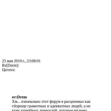
25 мая 2010 г., 23:08:01
Re[Drem]:
Цитата:
от:Drem
Хм... изначально этот форум я расценивал как
сборище грамотных и адекватных людей, а не
кучу ущербных личностей, которые видимо,