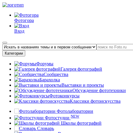
Фотогора
Вход
Категории
Форумы
Галерея фотографий
Сообщества
Барахолка
Выставки и проекты
Обсуждение фототехники
Фотоконкурсы
Классики фотоискусства
Фотолаборатории
NEW
Фотостудии
Школы фотографий
Словарь