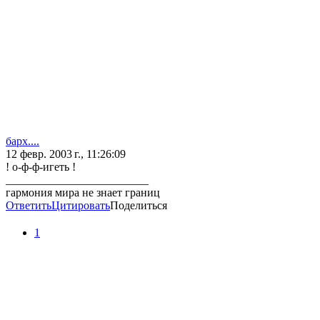
барх....
12 февр. 2003 г., 11:26:09
! о-ф-ф-игеть !
_________________________
гармония мира не знает границ
Ответить
Цитировать
Поделиться
1