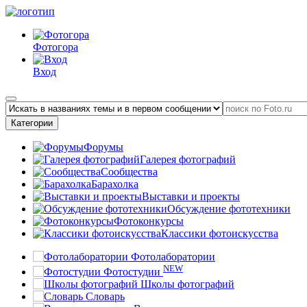
Фотогора
Вход
Категории
Форумы
Галерея фотографий
Сообщества
Барахолка
Выставки и проекты
Обсуждение фототехники
Фотоконкурсы
Классики фотоискусства
Фотолаборатории
NEW
Фотостудии
Школы фотографий
Словарь