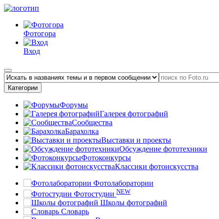
Фотогора
Вход
Категории
Форумы
Галерея фотографий
Сообщества
Барахолка
Выставки и проекты
Обсуждение фототехники
Фотоконкурсы
Классики фотоискусства
Фотолаборатории
NEW
Фотостудии
Школы фотографий
Словарь