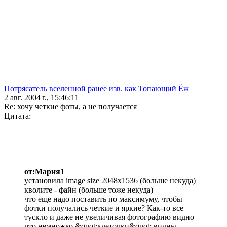
Потрясатель вселенной ранее изв. как Топающий Ёж
2 авг. 2004 г., 15:46:11
Re: хочу четкие фоты, а не получается
Цитата:
от:Мария1
установила image size 2048х1536 (больше некуда)
кволите - файн (больше тоже некуда)
что еще надо поставить по максимуму, чтобы
фотки получались четкие и яркие? Как-то все
тускло и даже не увеличивая фотографию видно
что немножко &quot;клеточки&quot; видны.