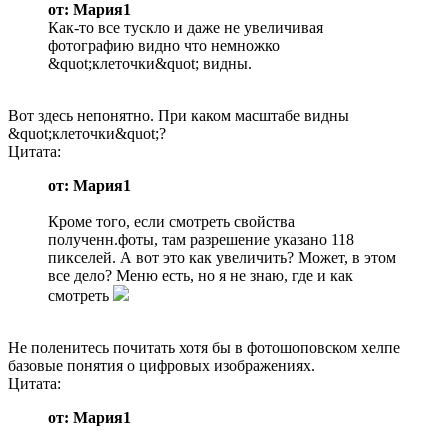
от: Мария1
Как-то все тускло и даже не увеличивая
фотографию видно что немножко
&quot;клеточки&quot; видны.
Вот здесь непонятно. При каком масштабе видны
&quot;клеточки&quot;?
Цитата:
от: Мария1
Кроме того, если смотреть свойства
полученн.фоты, там разрешение указано 118
пикселей. А вот это как увеличить? Может, в этом
все дело? Меню есть, но я не знаю, где и как
смотреть
Не поленитесь почитать хотя бы в фотошоповском хелпе
базовые понятия о цифровых изображениях.
Цитата:
от: Мария1