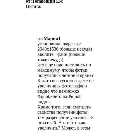
от:Топающий Ёж
Цитата:
от:Мария1
установила image size
2048х1536 (больше некуда)
кволите - файн (больше
тоже некуда)
что еще надо поставить по
максимуму, чтобы фотки
получались четкие и яркие?
Как-то все тускло и даже не
увеличивая фотографию
видно что немножко
&quot;клеточки&quot;
видны.
Кроме того, если смотреть
свойства полученн.фоты,
там разрешение указано 118
пикселей. А вот это как
увеличить? Может, в этом