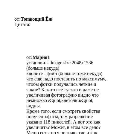
от:Топающий Ёж
Цитата:
от:Мария1
установила image size 2048х1536
(больше некуда)
кволите - файн (больше тоже некуда)
что еще надо поставить по максимуму,
чтобы фотки получались четкие и
яркие? Как-то все тускло и даже не
увеличивая фотографию видно что
немножко &quot;клеточки&quot;
видны.
Кроме того, если смотреть свойства
полученн.фоты, там разрешение
указано 118 пикселей. А вот это как
увеличить? Может, в этом все дело?
Меню есть, но я не знаю, где и как