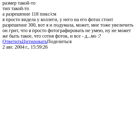
размер такой-то
тип такой-то
а разрешение 118 пикс/см
я просто видела у коллеги, у него на его фотах стоит
разрешение 300, вот я и подумала, может, мне тоже увеличить
он грит, что я просто фотографировать не умею, ну не может
же быть такое, что сотня фоток, и все - д...мо :?
Ответить
Цитировать
Поделиться
2 авг. 2004 г., 15:59:26