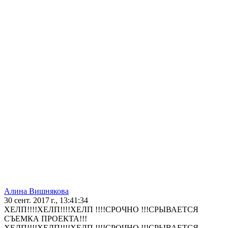
Алина Вишнякова
30 сент. 2017 г., 13:41:34
ХЕЛП!!!!ХЕЛП!!!!ХЕЛП !!!!СРОЧНО !!!СРЫВАЕТСЯ
СЪЕМКА ПРОЕКТА!!!
ХЕЛП!!!!ХЕЛП!!!!ХЕЛП !!!!СРОЧНО !!!СРЫВАЕТСЯ