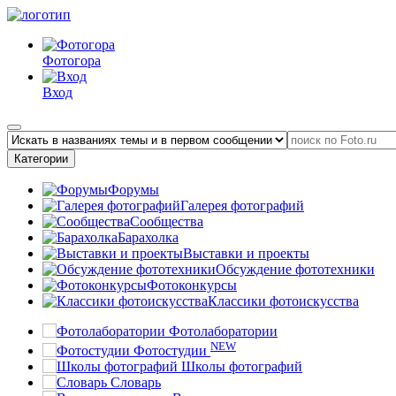
Фотогора
Вход
Категории
Форумы
Галерея фотографий
Сообщества
Барахолка
Выставки и проекты
Обсуждение фототехники
Фотоконкурсы
Классики фотоискусства
Фотолаборатории
NEW
Фотостудии
Школы фотографий
Словарь