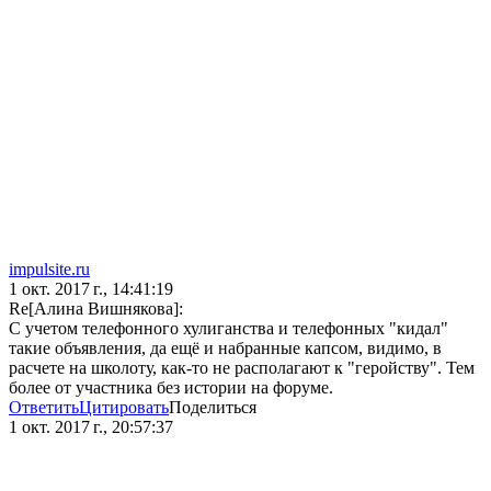
impulsite.ru
1 окт. 2017 г., 14:41:19
Re[Алина Вишнякова]:
С учетом телефонного хулиганства и телефонных "кидал"
такие объявления, да ещё и набранные капсом, видимо, в
расчете на школоту, как-то не располагают к "геройству". Тем
более от участника без истории на форуме.
Ответить
Цитировать
Поделиться
1 окт. 2017 г., 20:57:37