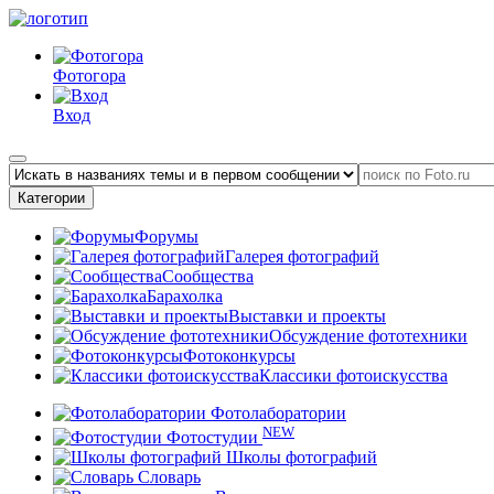
Фотогора
Вход
Категории
Форумы
Галерея фотографий
Сообщества
Барахолка
Выставки и проекты
Обсуждение фототехники
Фотоконкурсы
Классики фотоискусства
Фотолаборатории
NEW
Фотостудии
Школы фотографий
Словарь