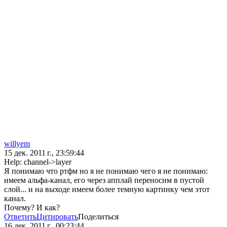
willyem
15 дек. 2011 г., 23:59:44
Help: channel->layer
Я понимаю что ртфм но я не понимаю чего я не понимаю:
имеем альфа-канал, его через апплай переносим в пустой
слой... и на выходе имеем более темную картинку чем этот
канал.
Почему? И как?
Ответить
Цитировать
Поделиться
16 дек. 2011 г., 00:23:44