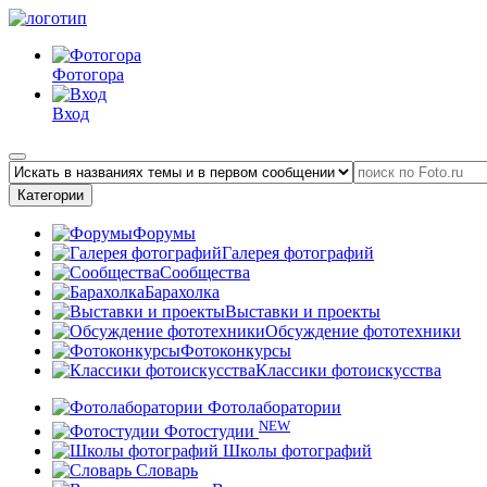
Фотогора
Вход
Категории
Форумы
Галерея фотографий
Сообщества
Барахолка
Выставки и проекты
Обсуждение фототехники
Фотоконкурсы
Классики фотоискусства
Фотолаборатории
NEW
Фотостудии
Школы фотографий
Словарь