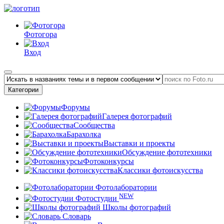
Фотогора
Вход
Категории
Форумы
Галерея фотографий
Сообщества
Барахолка
Выставки и проекты
Обсуждение фототехники
Фотоконкурсы
Классики фотоискусства
Фотолаборатории
NEW
Фотостудии
Школы фотографий
Словарь