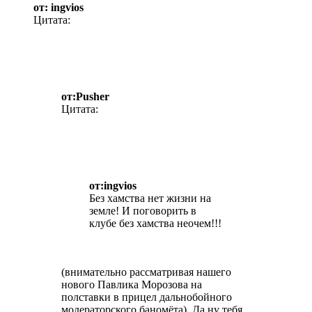
от: ingvios
Цитата:
от:Pusher
Цитата:
от:ingvios
Без хамства нет жизни на
земле! И поговорить в
клубе без хамства неочем!!!
(внимательно рассматривая нашего
нового Павлика Морозова на
полставки в прицел дальнобойного
модераторского баномёта). Да ну тебя.