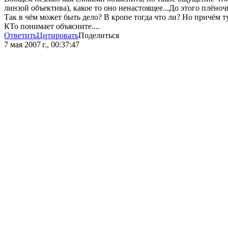
линзой объектива), какое то оно ненастоящее...До этого плёноч
Так в чём может быть дело? В кропе тогда что ли? Но причём т
КТо понимает объясните....
Ответить
Цитировать
Поделиться
7 мая 2007 г., 00:37:47