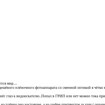
тся мир....
дешёвого плёночного фотоаппарата со сменной оптикой я чётко 
однёс глаз к видоискателю..Попал в ГРИП или нет можно тока пр
на плёнке оно настоящее, а на цифре притянутое за уши ( ощуе