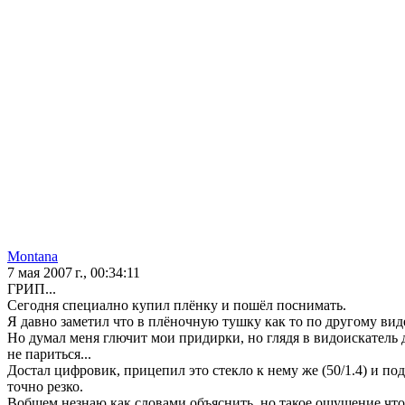
Montana
7 мая 2007 г., 00:34:11
ГРИП...
Сегодня специално купил плёнку и пошёл поснимать.
Я давно заметил что в плёночную тушку как то по другому виде
Но думал меня глючит мои придирки, но глядя в видоискатель 
не париться...
Достал цифровик, прицепил это стекло к нему же (50/1.4) и п
точно резко.
Вобщем незнаю как словами объяснить, но такое ощущение что 