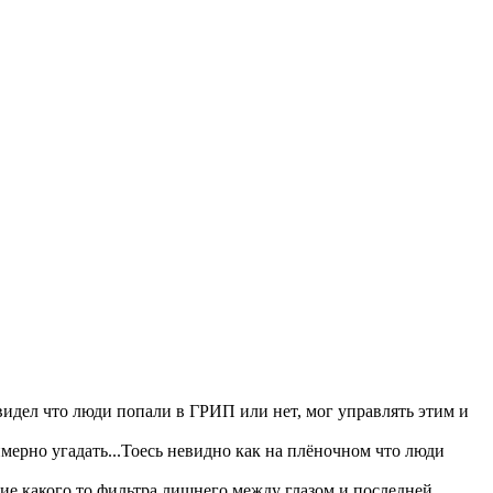
видел что люди попали в ГРИП или нет, мог управлять этим и
имерно угадать...Тоесь невидно как на плёночном что люди
ние какого то фильтра лишнего между глазом и последней