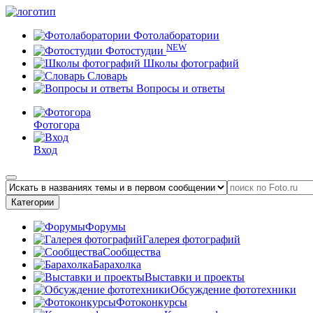
Фотолаборатории
NEW
Фотостудии
Школы фотографий
Словарь
Вопросы и ответы
Фотогора
Вход
Категории
Форумы
Галерея фотографий
Сообщества
Барахолка
Выставки и проекты
Обсуждение фототехники
Фотоконкурсы