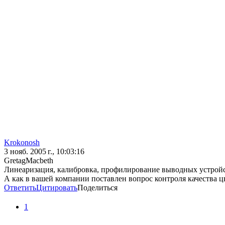
Krokonosh
3 нояб. 2005 г., 10:03:16
GretagMacbeth
Линеаризация, калибровка, профилирование выводных устройс
А как в вашей компании поставлен вопрос контроля качества ц
Ответить
Цитировать
Поделиться
1