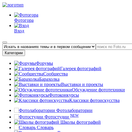
Фотогора
Вход
Категории
Форумы
Галерея фотографий
Сообщества
Барахолка
Выставки и проекты
Обсуждение фототехники
Фотоконкурсы
Классики фотоискусства
Фотолаборатории
NEW
Фотостудии
Школы фотографий
Словарь