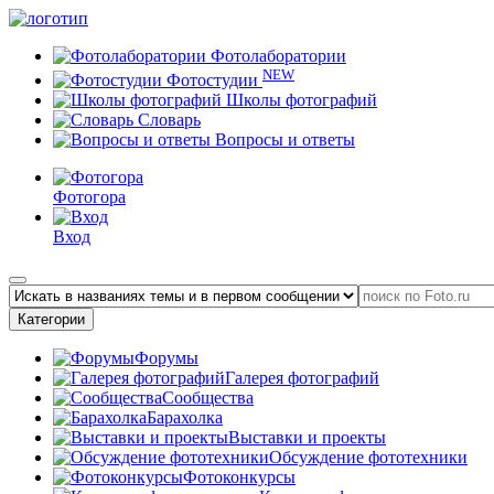
Фотолаборатории
NEW
Фотостудии
Школы фотографий
Словарь
Вопросы и ответы
Фотогора
Вход
Категории
Форумы
Галерея фотографий
Сообщества
Барахолка
Выставки и проекты
Обсуждение фототехники
Фотоконкурсы