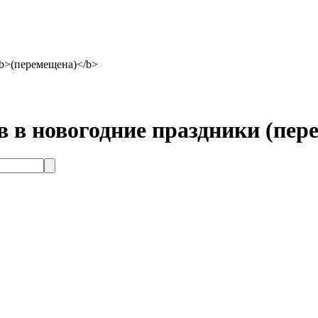
b>(перемещена)</b>
 в новогодние праздники
(пер