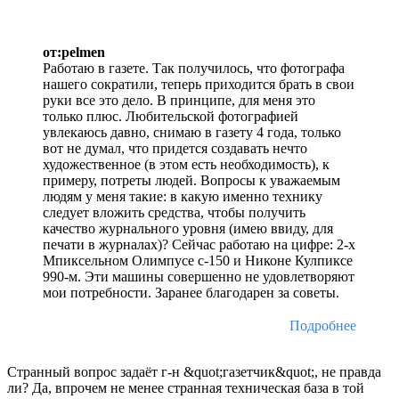
от:pelmen
Работаю в газете. Так получилось, что фотографа
нашего сократили, теперь приходится брать в свои
руки все это дело. В принципе, для меня это
только плюс. Любительской фотографией
увлекаюсь давно, снимаю в газету 4 года, только
вот не думал, что придется создавать нечто
художественное (в этом есть необходимость), к
примеру, потреты людей. Вопросы к уважаемым
людям у меня такие: в какую именно технику
следует вложить средства, чтобы получить
качество журнального уровня (имею ввиду, для
печати в журналах)? Сейчас работаю на цифре: 2-х
Мпиксельном Олимпусе c-150 и Никоне Кулпиксе
990-м. Эти машины совершенно не удовлетворяют
мои потребности. Заранее благодарен за советы.
Подробнее
Странный вопрос задаёт г-н &quot;газетчик&quot;, не правда
ли? Да, впрочем не менее странная техническая база в той