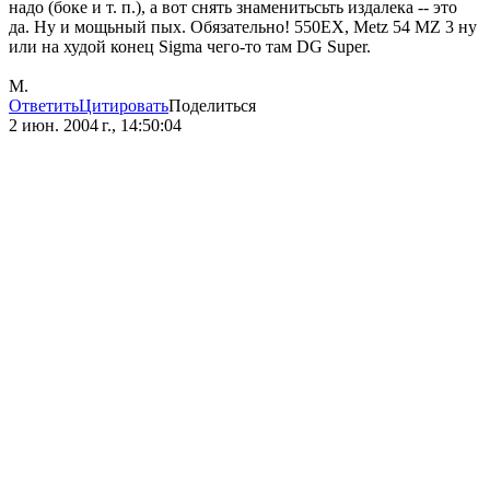
надо (боке и т. п.), а вот снять знаменитьсьть издалека -- это
да. Ну и мощьный пых. Обязательно! 550EX, Metz 54 MZ 3 ну
или на худой конец Sigma чего-то там DG Super.
М.
Ответить
Цитировать
Поделиться
2 июн. 2004 г., 14:50:04