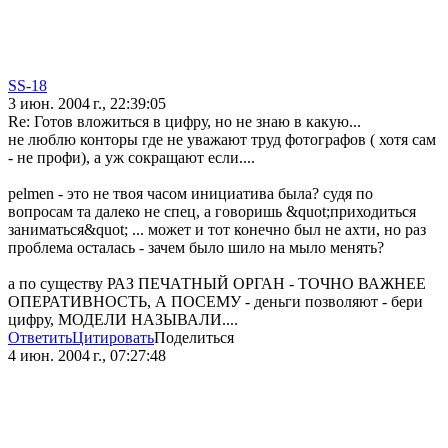
SS-18
3 июн. 2004 г., 22:39:05
Re: Готов вложиться в цифру, но не знаю в какую...
не люблю конторы где не уважают труд фотографов ( хотя сам
- не профи), а уж сокращают если....
pelmen - это не твоя часом инициатива была? судя по
вопросам та далеко не спец, а говоришь &quot;приходиться
заниматься&quot; ... может и тот конечно был не ахти, но раз
проблема осталась - зачем было шило на мыло менять?
а по существу РАЗ ПЕЧАТНЫЙ ОРГАН - ТОЧНО ВАЖНЕЕ
ОПЕРАТИВНОСТЬ, А ПОСЕМУ - деньги позволяют - бери
цифру, МОДЕЛИ НАЗЫВАЛИ....
Ответить
Цитировать
Поделиться
4 июн. 2004 г., 07:27:48