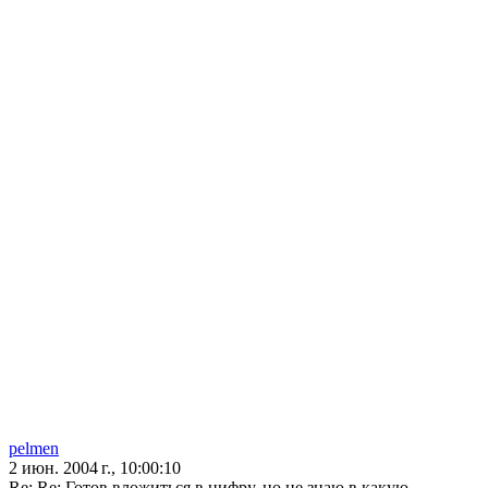
pelmen
2 июн. 2004 г., 10:00:10
Re: Re: Готов вложиться в цифру, но не знаю в какую...