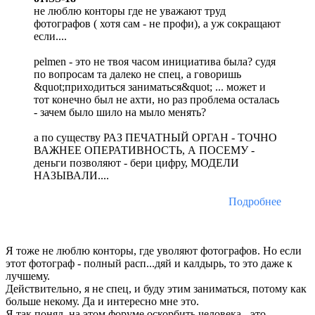
не люблю конторы где не уважают труд
фотографов ( хотя сам - не профи), а уж сокращают
если....
pelmen - это не твоя часом инициатива была? судя
по вопросам та далеко не спец, а говоришь
&quot;приходиться заниматься&quot; ... может и
тот конечно был не ахти, но раз проблема осталась
- зачем было шило на мыло менять?
а по существу РАЗ ПЕЧАТНЫЙ ОРГАН - ТОЧНО
ВАЖНЕЕ ОПЕРАТИВНОСТЬ, А ПОСЕМУ -
деньги позволяют - бери цифру, МОДЕЛИ
НАЗЫВАЛИ....
Подробнее
Я тоже не люблю конторы, где уволяют фотографов. Но если
этот фотограф - полный расп...дяй и калдырь, то это даже к
лучшему.
Действительно, я не спец, и буду этим заниматься, потому как
больше некому. Да и интересно мне это.
Я так понял, на этом форуме оскорбить человека - это