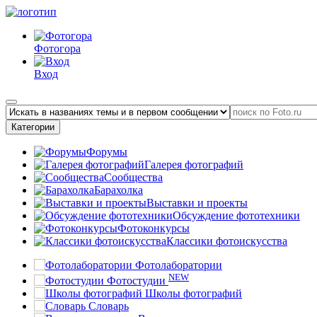
Фотогора
Вход
Категории
Форумы
Галерея фотографий
Сообщества
Барахолка
Выставки и проекты
Обсуждение фототехники
Фотоконкурсы
Классики фотоискусства
Фотолаборатории
NEW
Фотостудии
Школы фотографий
Словарь