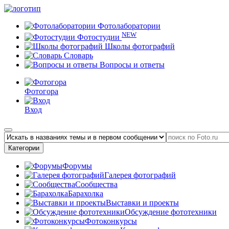
Фотолаборатории
NEW
Фотостудии
Школы фотографий
Словарь
Вопросы и ответы
Фотогора
Вход
Категории
Форумы
Галерея фотографий
Сообщества
Барахолка
Выставки и проекты
Обсуждение фототехники
Фотоконкурсы