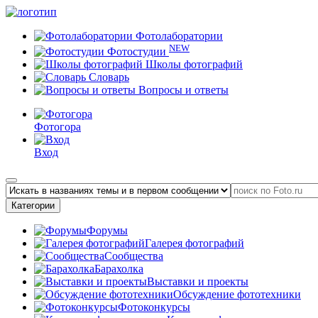
Фотолаборатории
NEW
Фотостудии
Школы фотографий
Словарь
Вопросы и ответы
Фотогора
Вход
Категории
Форумы
Галерея фотографий
Сообщества
Барахолка
Выставки и проекты
Обсуждение фототехники
Фотоконкурсы