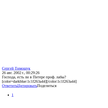
Сергей Тимощук
26 авг. 2002 г., 00:29:26
Господа, есть ли в Питере проф. лабы?
[color=darkblue:1c1f263a44][/color:1c1f263a44]
Ответить
Цитировать
Поделиться
1