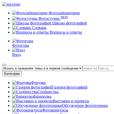
Фотолаборатории
NEW
Фотостудии
Школы фотографий
Словарь
Вопросы и ответы
Фотогора
Вход
Категории
Форумы
Галерея фотографий
Сообщества
Барахолка
Выставки и проекты
Обсуждение фототехники
Фотоконкурсы