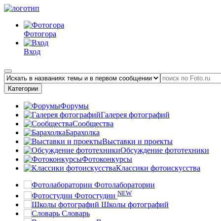
Фотогора
Вход
Категории
Форумы
Галерея фотографий
Сообщества
Барахолка
Выставки и проекты
Обсуждение фототехники
Фотоконкурсы
Классики фотоискусства
Фотолаборатории
NEW
Фотостудии
Школы фотографий
Словарь