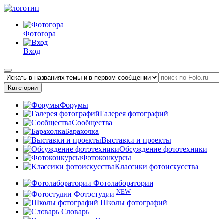
Фотогора
Вход
Категории
Форумы
Галерея фотографий
Сообщества
Барахолка
Выставки и проекты
Обсуждение фототехники
Фотоконкурсы
Классики фотоискусства
Фотолаборатории
NEW
Фотостудии
Школы фотографий
Словарь