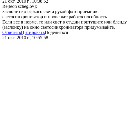
21 окт. 2010 г., 10:38:52
Re[leon scheglov]:
Заслоните от яркого света рукой фотоприемник
светосинхронизатор и проверьте работоспособность.
Если все в норме, то или свет в студии притушите или бленду
(заслонку) на окно светосинхронизатора придумывайте.
Ответить
Цитировать
Поделиться
21 окт. 2010 г., 10:55:58