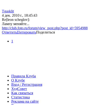
Tgasklit
4 дек. 2010 г., 18:45:43
Re[leon scheglov]:
Лампу меняйте...
http://club.foto.ru/forum/view_post.php?post_id=5954988
Ответить
Цитировать
Поделиться
1
Правила Клуба
О Клубе
Вход / Регистрация
ХудСовет
Как связаться
Статистика
Реклама на сайте