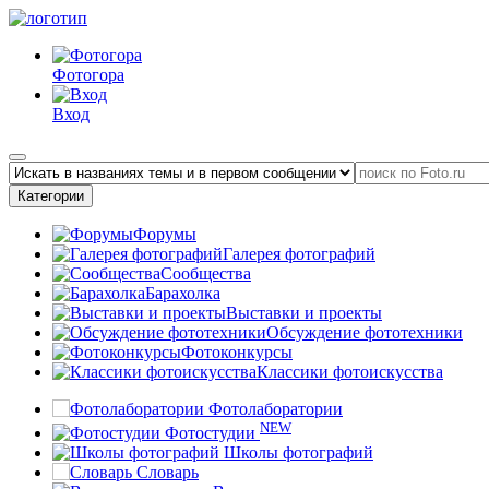
Фотогора
Вход
Категории
Форумы
Галерея фотографий
Сообщества
Барахолка
Выставки и проекты
Обсуждение фототехники
Фотоконкурсы
Классики фотоискусства
Фотолаборатории
NEW
Фотостудии
Школы фотографий
Словарь