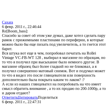
Caxara
6 февр. 2011 г., 22:46:44
Re[Boom_bass]:
Спасибо за совет об этом уже думал, даже хотел сделать пару
рамок с прижимными пластинами по периферии, в которые
можно было бы еще пихать под увеличитель, а то гнется этот
барит.
Вся штука вот еще в чем, попробовал печатать на Rollei
Vintage VC-FB-WT 128 , выбирал в магазине по образцам, но
то что я получил при высыхание было немного другое. В
магазине образец был более гладкий но не бликовал, а я
получил совершенно матовый снимок. Вот и подумал может
то что я видел это после глянцевателя или поверхность
дополнительно была покрыта каким то лаком? :?
А если из наших глянцевател на попробовать на что имеет
смысл обратить внимание , а то их продаю по 200-1000р, а то
и даром отдают?
Ответить
Цитировать
Поделиться
6 февр. 2011 г., 22:47:31