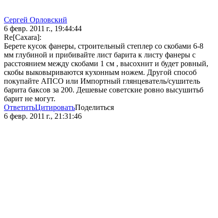
Сергей Орловский
6 февр. 2011 г., 19:44:44
Re[Caxara]:
Берете кусок фанеры, строительный степлер со скобами 6-8
мм глубиной и прибивайте лист барита к листу фанеры с
расстоянием между скобами 1 см , высохнит и будет ровный,
скобы выковыриваются кухонным ножем. Другой способ
покупайте АПСО или Импортный глянцеватель/сушитель
барита баксов за 200. Дешевые советские ровно высушитьб
барит не могут.
Ответить
Цитировать
Поделиться
6 февр. 2011 г., 21:31:46