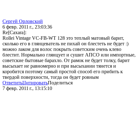
Сергей Орловский
6 февр. 2011 г., 23:03:36
Re[Caxara]:
Rollei Vintage VC-FB-WT 128 это теплый матовый барит,
сколько его в глянцеватель не пихай он блестеть не будет :)
можно лаком для волос покрыть советским очень клево
блестит. Нормально глянцует и сушит АПСО или импортные,
советские бытовые барахло. От рамок не будет толку, барит
высыхает не равномерно и при высыхании тянется и
коробится поэтому самый простой способ его прибить к
твердой поверхности, тогда он будет ровным
Ответить
Цитировать
Поделиться
7 февр. 2011 г., 13:15:10