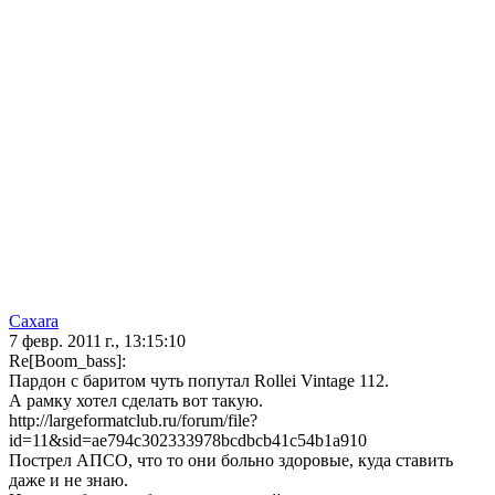
Caxara
7 февр. 2011 г., 13:15:10
Re[Boom_bass]:
Пардон с баритом чуть попутал Rollei Vintage 112.
А рамку хотел сделать вот такую.
http://largeformatclub.ru/forum/file?
id=11&sid=ae794c302333978bcdbcb41c54b1a910
Пострел АПСО, что то они больно здоровые, куда ставить
даже и не знаю.