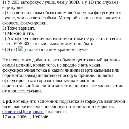
1) У 20D автофокус лучше, чем у 300D, а у 1D (по слухам) -
еще лучше.
2) Со светосильным объективом любая тушка фокусируется
лучше, чем со светослабым. Мотор объектива тоже влияет на
скорость фокусировки.
3) Тоже вариант.
4) Можно и это.
5) Автофокус пленочной единички тоже не ругают, но если
взять EOS 300, то выигрыша может и не быть
6) Это (
) только в самом крайнем случае.
Ну и еще могу добавить, что обычно центральный датчик -
самый цепкий, кроме того, не вредно знать какая
фокусировочная точка к каким линиям (вертикальным или
горизонтальным) испытывает особую приязнь: попытка
сфокусироваться горизонтальным датчиком по
горизонтальной же линии может испортить все удовольствие
от процесса съемки.
Upd.
вот еще что вспомнил: подсветка автофокуса лампочкой
на вспышке весьма способствует и точности и скорости.
Ответить
Цитировать
Поделиться
17 апр. 2006 г., 19:03:46