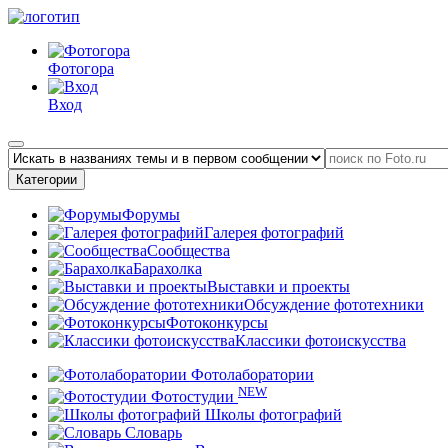
Фотогора
Вход
Категории
Форумы
Галерея фотографий
Сообщества
Барахолка
Выставки и проекты
Обсуждение фототехники
Фотоконкурсы
Классики фотоискусства
Фотолаборатории
NEW
Фотостудии
Школы фотографий
Словарь