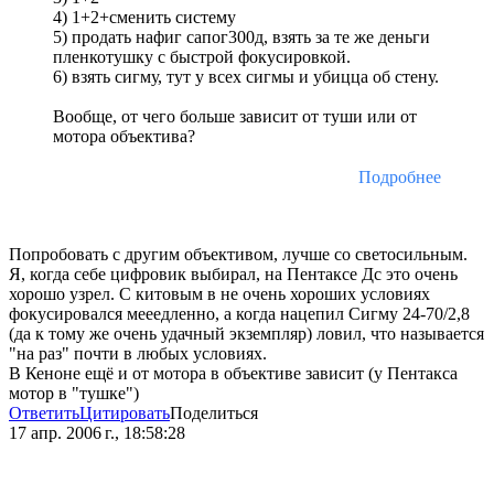
4) 1+2+сменить систему
5) продать нафиг сапог300д, взять за те же деньги
пленкотушку с быстрой фокусировкой.
6) взять сигму, тут у всех сигмы и убицца об стену.
Вообще, от чего больше зависит от туши или от
мотора объектива?
Подробнее
Попробовать с другим объективом, лучше со светосильным.
Я, когда себе цифровик выбирал, на Пентаксе Дс это очень
хорошо узрел. С китовым в не очень хороших условиях
фокусировался мееедленно, а когда нацепил Сигму 24-70/2,8
(да к тому же очень удачный экземпляр) ловил, что называется
"на раз" почти в любых условиях.
В Кеноне ещё и от мотора в объективе зависит (у Пентакса
мотор в "тушке")
Ответить
Цитировать
Поделиться
17 апр. 2006 г., 18:58:28