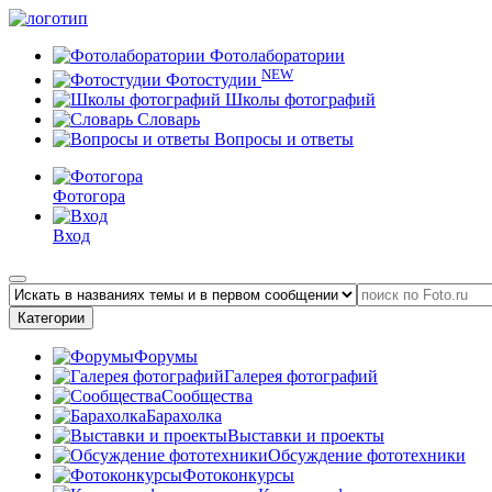
Фотолаборатории
NEW
Фотостудии
Школы фотографий
Словарь
Вопросы и ответы
Фотогора
Вход
Категории
Форумы
Галерея фотографий
Сообщества
Барахолка
Выставки и проекты
Обсуждение фототехники
Фотоконкурсы