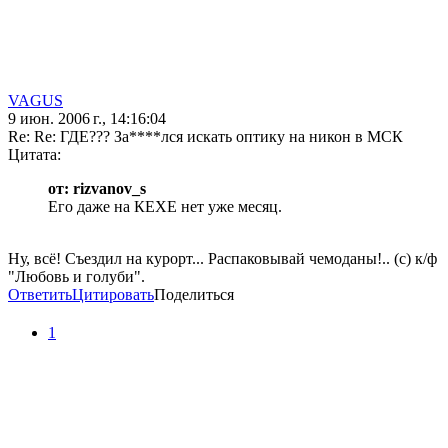
VAGUS
9 июн. 2006 г., 14:16:04
Re: Re: ГДЕ??? За****лся искать оптику на никон в МСК
Цитата:
от: rizvanov_s
Его даже на КЕХЕ нет уже месяц.
Ну, всё! Съездил на курорт... Распаковывай чемоданы!.. (с) к/ф
"Любовь и голуби".
Ответить
Цитировать
Поделиться
1