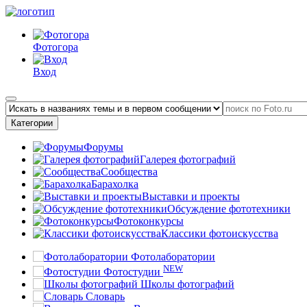
Фотогора
Вход
Категории
Форумы
Галерея фотографий
Сообщества
Барахолка
Выставки и проекты
Обсуждение фототехники
Фотоконкурсы
Классики фотоискусства
Фотолаборатории
NEW
Фотостудии
Школы фотографий
Словарь