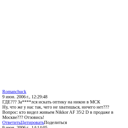
Romanchuck
9 июн. 2006 г., 12:29:48
ГДЕ??? За****лся искать оптику на никон в МСК
Ну, что же у нас так, чего не хватишься, ничего нет???
Вопрос: кто видел живьем Nikkor AF 35\2 D в продаже в
Москве??? Отзовись!
Ответить
Цитировать
Поделиться
9 июн. 2006 г., 14:14:05